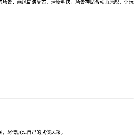
的场景，画风简洁复古、清新明快，场景神贴合动画原貌，让玩
。
围，尽情展现自己的武侠风采。