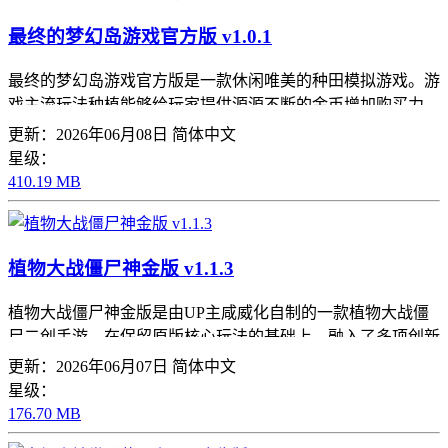
最终的梦幻岛游戏官方版 v1.0.1
最终的梦幻岛游戏官方版是一款休闲唯美的种田模拟游戏。游
戏主流玩法种植能够给玩家提供源源不断的金币增加购买力
度，还有一些分支玩法建造岛屿装饰小屋和换装玩法，在游戏
更新：2026年06月08日
简体中文
里面玩家可以根据自己的需求种田养家
星级：
410.19 MB
植物大战僵尸神金版 v1.1.3
植物大战僵尸神金版是由UP主咸威化自制的一款植物大战僵
尸二创手游，在保留原版核心玩法的基础上，融入了多项创新
设计，它加入了果冻弹性特效，每当植物发动攻击时，玩家都
更新：2026年06月07日
简体中文
能感受到Q弹的动态效果，让战斗过程更加生动有趣
星级：
176.70 MB