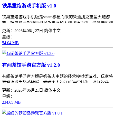
铁巢重炮游戏手机版 v1.0
铁巢重炮游戏手机版是steam移植而来的柴油朋克重型火炮游
戏，玩家将要驾驶巨型战争机器加入到战场之中，通过接收到
的坐标进行地图测距，液压系统推到极限，校准火炮并发起毁
更新：2026年06月27日
简体中文
灭性的打击，每次的选择都将会改变整个战局，准
星级：
54.04 MB
有间茶馆手游官方版 v1.2.0
有间茶馆手游官方版是奶茶店主题的经营模拟类游戏，玩家将
要扮演成为奶茶摊贩，根据客人的订单进行制作，调制饮品，
选择适合的茶叶和配料，不断地解锁全新的功能和地点，在逐
更新：2026年06月21日
简体中文
渐的经营中将你的小推车发展成一家生意兴隆的茶摊吧
星级：
234.65 MB