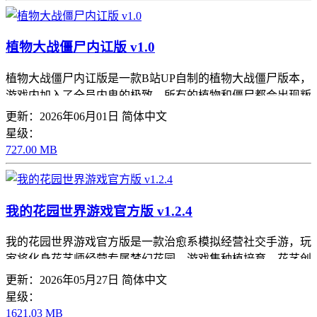
植物大战僵尸内讧版 v1.0
植物大战僵尸内讧版是一款B站UP自制的植物大战僵尸版本，
游戏内加入了全员内鬼的极致，所有的植物和僵尸都会出现叛
变，在这里充满了随机的意外，玩家们需要灵活的布局，还有
更新：2026年06月01日
简体中文
全新的植物和僵尸加入
星级：
727.00 MB
我的花园世界游戏官方版 v1.2.4
我的花园世界游戏官方版是一款治愈系模拟经营社交手游，玩
家将化身花艺师经营专属梦幻花园。游戏集种植培育、花艺创
作和庭院装扮于一体，可种植数百种四季鲜花，自由搭配成精
更新：2026年05月27日
简体中文
美插花作品，还能个性化装饰主题花园
星级：
1621.03 MB