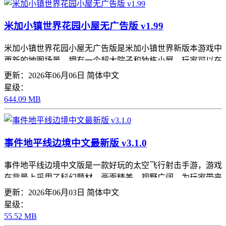
米加小镇世界花园小屋无广告版 v1.99
米加小镇世界花园小屋无广告版是米加小镇世界新版本游戏中
更新的地图场景，拥有一个超大院子和独栋小屋。玩家可以在
院子中种植物，游戏提供了两种形状的土地，以及百合、向日
更新：2026年06月06日
简体中文
葵种子，通过浇水、施肥可以让它们快速生长，欣赏花朵盛开
星级：
的美景
644.09 MB
事件地平线边境中文最新版 v3.1.0
事件地平线边境中文版是一款好玩的太空飞行射击手游，游戏
在背景上采用了科幻题材，画面精美，视野广阔，为玩家带来
良好的视觉效果体验。游戏背景是在“Event Horizo?n”游戏世
更新：2026年06月03日
简体中文
界中展开
星级：
55.52 MB