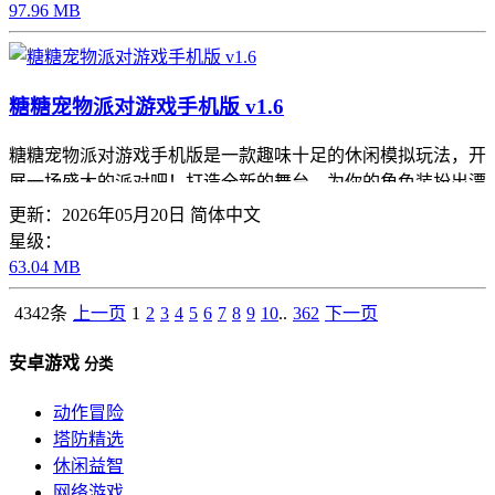
97.96 MB
糖糖宠物派对游戏手机版 v1.6
糖糖宠物派对游戏手机版是一款趣味十足的休闲模拟玩法，开
展一场盛大的派对吧！打造全新的舞台，为你的角色装扮出漂
亮的搭配，选择喜欢的宠物一起登台演出，还有更多的区域能
更新：2026年05月20日
简体中文
够尽情地探索，享受美妙的日常生活
星级：
63.04 MB
4342条
上一页
1
2
3
4
5
6
7
8
9
10
..
362
下一页
安卓游戏
分类
动作冒险
塔防精选
休闲益智
网络游戏