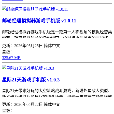
邮轮经理模拟器游戏手机版 v1.0.11
邮轮经理模拟器游戏手机版是一款第一人称视角的模拟经营类
游戏，玩家将以船长的身份经营一个对标小型城市的豪华邮
轮，为顾客提供各种游玩设施，让顾客在航行的过程中感受轻
更新：2026年05月25日
简体中文
松愉快的旅程，收获一场让人感到十分富有乐趣的体验
星级：
325.67 MB
星际21天游戏手机版 v1.0.3
星际21天带来好玩的太空策略战斗游戏，新增外星敌人类型、
新武器系统以及多样化的战斗场景，组建一支攻守兼备星际部
队，坚持21天，守护人类的最后防线，成为了拯救整个银河系
更新：2026年05月22日
简体中文
的英雄。 星际21天游戏简介 在《
星级：